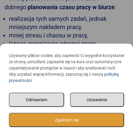
dobrego
planowania czasu pracy w biurze
:
realizacja tych samych zadań, jednak
mniejszym nakładem pracy,
mniej stresu i chaosu w pracy,
lepsza organizacja własnej pracy,
większe zadowolenie i satysfakcja z pracy,
Używamy plików cookie, aby zapewnić Ci wygodne korzystanie
większa motywacja do podejmowania
ze strony, umożliwić zapisanie się na kurs oraz automatyczne
nowych zadań,
zapamiętywanie postępów w nauce i aby analizować ruch.
Aby uzyskać więcej informacji, zapoznaj się z naszą
polityką
mniejsza presja w pracy i nacisk na
prywatności
.
wydajność,
więcej czasu na realizację zadań z wyższego
Odmawiam
Ustawienia
rzędu,
mniej błędów popełnionych w trakcie
realizacji zadań,
Zgadzam się
szybsze osiąganie zarówno celów