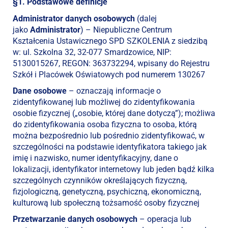
§1. Podstawowe definicje
Administrator danych osobowych
(dalej
jako
Administrator
) – Niepubliczne Centrum
Kształcenia Ustawicznego SPD SZKOLENIA z siedzibą
w: ul. Szkolna 32, 32-077 Smardzowice, NIP:
5130015267, REGON: 363732294, wpisany do Rejestru
Szkół i Placówek Oświatowych pod numerem 130267
Dane osobowe
– oznaczają informacje o
zidentyfikowanej lub możliwej do zidentyfikowania
osobie fizycznej („osobie, której dane dotyczą”); możliwa
do zidentyfikowania osoba fizyczna to osoba, którą
można bezpośrednio lub pośrednio zidentyfikować, w
szczególności na podstawie identyfikatora takiego jak
imię i nazwisko, numer identyfikacyjny, dane o
lokalizacji, identyfikator internetowy lub jeden bądź kilka
szczególnych czynników określających fizyczną,
fizjologiczną, genetyczną, psychiczną, ekonomiczną,
kulturową lub społeczną tożsamość osoby fizycznej
Przetwarzanie danych osobowych
– operacja lub