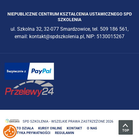
NIEPUBLICZNE CENTRUM KSZTAŁCENIA USTAWICZNEGO SPD
SZKOLENIA
ul. Szkolna 32, 32-077 Smardzowice, tel. 509 186 561,
email: kontakt@spdszkolenia.pl, NIP: 5130015267
SPD SZKOLENIA - WSZELKIE PRAWA ZASTRZEŻONE 2026
Zmień
JAK TO DZIAŁA
KURSY ONLINE
KONTAKT
O NAS
TOP
POLITYKA PRYWATNOŚCI
REGULAMIN
preferencje