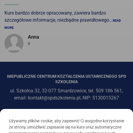
Kurs bardzo dobrze opracowany, zawiera bardzo
szczegółowe informacje, niezbędne prawidłowego...
READ
MORE
Anna
0
NIEPUBLICZNE CENTRUM KSZTAŁCENIA USTAWICZNEGO SPD
SZKOLENIA
ul. Szkolna 32, 32-077 Smardzowice, tel. 509 186 561,
email: kontakt@spdszkolenia.pl, NIP: 5130015267
Używamy plików cookie, aby zapewnić Ci wygodne korzystanie
ze strony, umożliwić zapisanie się na kurs oraz automatyczne