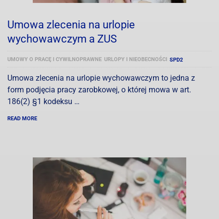
Umowa zlecenia na urlopie
wychowawczym a ZUS
UMOWY O PRACĘ I CYWILNOPRAWNE
URLOPY I NIEOBECNOŚCI
SPD2
Umowa zlecenia na urlopie wychowawczym to jedna z
form podjęcia pracy zarobkowej, o której mowa w art.
186(2) §1 kodeksu …
READ MORE