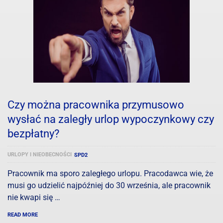
Czy można pracownika przymusowo
wysłać na zaległy urlop wypoczynkowy czy
bezpłatny?
URLOPY I NIEOBECNOŚCI
SPD2
Pracownik ma sporo zaległego urlopu. Pracodawca wie, że
musi go udzielić najpóźniej do 30 września, ale pracownik
nie kwapi się …
READ MORE