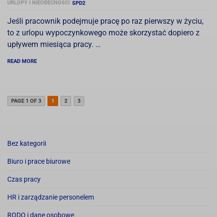
URLOPY I NIEOBECNOŚCI
SPD2
Jeśli pracownik podejmuje pracę po raz pierwszy w życiu,
to z urlopu wypoczynkowego może skorzystać dopiero z
upływem miesiąca pracy. …
READ MORE
PAGE 1 OF 3
1
2
3
Bez kategorii
Biuro i prace biurowe
Czas pracy
HR i zarządzanie personelem
RODO i dane osobowe