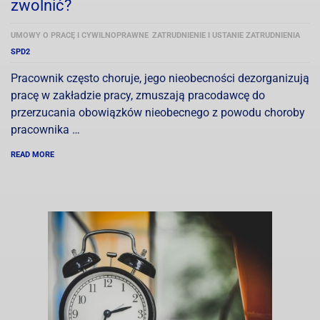
zwolnić?
UMOWY O PRACĘ I CYWILNOPRAWNE
ZATRUDNIENIE I USTANIE ZATRUDNIENIA
SPD2
Pracownik często choruje, jego nieobecności dezorganizują
pracę w zakładzie pracy, zmuszają pracodawcę do
przerzucania obowiązków nieobecnego z powodu choroby
pracownika …
READ MORE