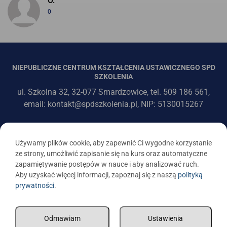
O.
0
NIEPUBLICZNE CENTRUM KSZTAŁCENIA USTAWICZNEGO SPD
SZKOLENIA
ul. Szkolna 32, 32-077 Smardzowice, tel. 509 186 561,
email: kontakt@spdszkolenia.pl, NIP: 5130015267
Używamy plików cookie, aby zapewnić Ci wygodne korzystanie
ze strony, umożliwić zapisanie się na kurs oraz automatyczne
zapamiętywanie postępów w nauce i aby analizować ruch.
Aby uzyskać więcej informacji, zapoznaj się z naszą
polityką
prywatności
.
Odmawiam
Ustawienia