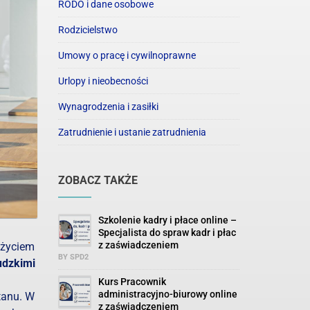
RODO i dane osobowe
Rodzicielstwo
Umowy o pracę i cywilnoprawne
Urlopy i nieobecności
Wynagrodzenia i zasiłki
Zatrudnienie i ustanie zatrudnienia
ZOBACZ TAKŻE
Szkolenie kadry i płace online –
Specjalista do spraw kadr i płac
z zaświadczeniem
 życiem
BY SPD2
udzkimi
Kurs Pracownik
administracyjno-biurowy online
tanu. W
z zaświadczeniem