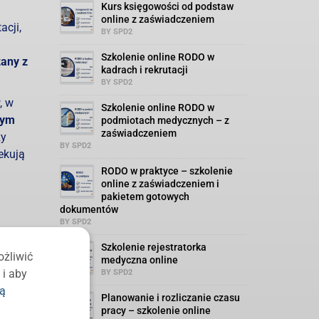
Kurs księgowości od podstaw
online z zaświadczeniem
acji,
BY SPD2
Szkolenie online RODO w
zany z
kadrach i rekrutacji
BY SPD2
, w
Szkolenie online RODO w
tym
podmiotach medycznych – z
zaświadczeniem
zy
BY SPD2
ekują
RODO w praktyce – szkolenie
online z zaświadczeniem i
pakietem gotowych
dokumentów
BY SPD2
 samego
Szkolenie rejestratorka
ożliwić
medyczna online
 i aby
BY SPD2
yciem
ką
iani.
Planowanie i rozliczanie czasu
co
pracy – szkolenie online