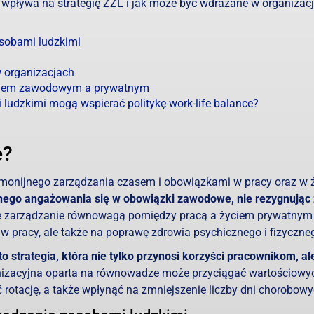
ce wpływa na strategię ZZL i jak może być wdrażane w organizac
asobami ludzkimi
w organizacjach
yciem zawodowym a prywatnym
 ludzkimi mogą wspierać politykę work-life balance?
e?
armonijnego zarządzania czasem i obowiązkami w pracy oraz w 
ego angażowania się w obowiązki zawodowe, nie rezygnując 
e zarządzanie równowagą pomiędzy pracą a życiem prywatnym
w pracy, ale także na poprawę zdrowia psychicznego i fizyczne
to strategia, która nie tylko przynosi korzyści pracownikom, al
anizacyjna oparta na równowadze może przyciągać wartościowy
 rotację, a także wpłynąć na zmniejszenie liczby dni chorobowy