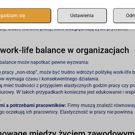
ę i efektywność.
elaksowani pracownicy są bardziej efektywni w pracy. Równow
pszą koncentrację i mniejsze rozproszenie.
gadzam się
Ustawienia
Od
ją w politykę work-life balance, często przyciągają najlepszych
ej. Dobre warunki pracy, które uwzględniają życie prywatne,
work-life balance w organizacjach
fe balance może napotkać pewne wyzwania:
 pracy „non-stop”, może być trudno wdrożyć politykę work-life 
w wymaga czasu i konsekwentnego działania.
 mieć trudności z przyjęciem elastycznych godzin pracy czy pr
biurowy. W takich przypadkach konieczne jest edukowanie i wspi
.
i a potrzebami pracowników:
Firmy muszą znaleźć równowa
 oczekują ich pracownicy. Elastyczność w pracy nie powinna
wnowagę między życiem zawodowym