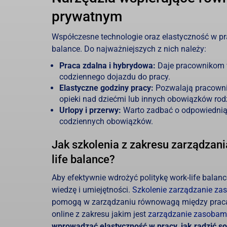
prywatnym
Współczesne technologie oraz elastyczność w pr
balance. Do najważniejszych z nich należy:
Praca zdalna i hybrydowa:
Daje pracownikom 
codziennego dojazdu do pracy.
Elastyczne godziny pracy:
Pozwalają pracowni
opieki nad dziećmi lub innych obowiązków rod
Urlopy i przerwy:
Warto zadbać o odpowiednią l
codziennych obowiązków.
Jak szkolenia z zakresu zarządzan
life balance?
Aby efektywnie wdrożyć politykę work-life bala
wiedzę i umiejętności.
Szkolenie zarządzanie za
pomogą w zarządzaniu równowagą między pracą
online z zakresu jakim jest
zarządzanie zasobami
wprowadzać elastyczność w pracy, jak radzić so