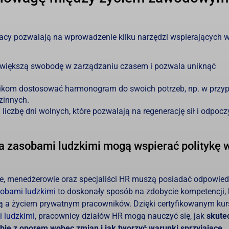
acy pozwalają na wprowadzenie kilku narzędzi wspierających wo
większą swobodę w zarządzaniu czasem i pozwala uniknąć
kom dostosować harmonogram do swoich potrzeb, np. w przy
zinnych.
iczbę dni wolnych, które pozwalają na regenerację sił i odpoc
ia zasobami ludzkimi mogą wspierać politykę 
nce, menedżerowie oraz specjaliści HR muszą posiadać odpowied
sobami ludzkimi
to doskonały sposób na zdobycie kompetencji, 
 a życiem prywatnym pracowników. Dzięki certyfikowanym ku
 ludzkimi
, pracownicy działów HR mogą nauczyć się, jak
skute
bie z oporem wobec zmian i jak tworzyć warunki sprzyjające