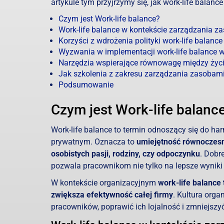
artykule tym przyjrzymy się, jak work-life balan
Czym jest Work-life balance?
Work-life balance w kontekście zarządzania z
Korzyści z wdrożenia polityki work-life balance
Wyzwania w implementacji work-life balance 
Narzędzia wspierające równowagę między ż
Jak szkolenia z zakresu zarządzania zasobami
Podsumowanie
Czym jest Work-life balanc
Work-life balance to termin odnoszący się do h
prywatnym. Oznacza to
umiejętność równoczesn
osobistych pasji, rodziny, czy odpoczynku
. Dobr
pozwala pracownikom nie tylko na lepsze wyniki 
W kontekście organizacyjnym
work-life balance 
zwiększa efektywność całej firmy
. Kultura org
pracowników, poprawić ich lojalność i zmniejszyć