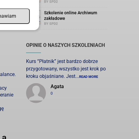
BY SPD2
aga
Szkolenie online Archiwum
mawiam
zakładowe
BY SPD2
OPINIE O NASZYCH SZKOLENIACH
Kurs “Płatnik” jest bardzo dobrze
przygotowany, wszystko jest krok po
balance.
kroku objaśniane. Jest...
READ MORE
Agata
acy
0
eranie
gę
 a