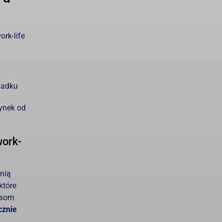
rk-life
padku
zynek od
work-
nią
które
rsom
cznie