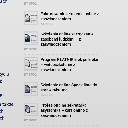
jach.
BY SPD2
Fakturowanie szkolenie online z
zaświadczeniem
BY SPD2
Szkolenie online zarządzanie
zasobami ludzkimi – z
zaświadczeniem
BY SPD2
Program PŁATNIK krok po kroku
– wideoszkolenie z
zaświadczeniem
życiu
BY SPD2
z
Szkolenie online Specjalista do
spraw rekrutacji
go.
BY SPD2
e także
Profesjonalna sekretarka –
asystentka – kurs online z
ch
zaświadczeniem
ch.
BY SPD2