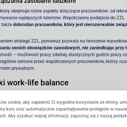
rządzania zasobami ludzkimi
który obejmuje różne aspekty dotyczące pracowników: od rekrut
zymywanie najlepszych talentów. Współczesne podejście do ZZL
e także
dobrostan pracowników, który jest nierozerwalnie zwią
lementem strategii ZZL, ponieważ pozwala na tworzenie warunków
waniu swoich obowiązków zawodowych, nie zaniedbując przy 
czność – możliwość pracy zdalnej, elastycznych godzin pracy c
zególnie cenione przez współczesnych pracowników, którzy ocz
yciem prywatnym.
ki work-life balance
 się z wieloma korzyściami, zarówno dla pracowników, jak i dla
ów cookie, aby zapewnić Ci wygodne korzystanie ze strony, um
ę na kurs oraz automatyczne zapamiętywanie postępów w nauce
icy, którzy czują, że mają możliwość równoważenia pracy z ż
ch. Aby uzyskać więcej informacji, zapoznaj się z naszą
polity
acy. Tego typu polityka sprawia, że czują się szanowani i docen
balance pozwala pracownikom unikać wypalenia zawodowego, 