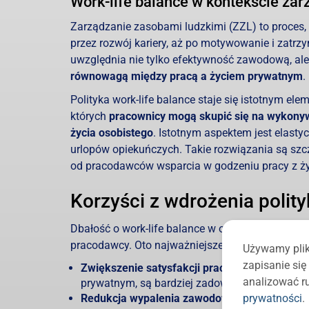
Work-life balance w kontekście za
Zarządzanie zasobami ludzkimi (ZZL) to proces, 
przez rozwój kariery, aż po motywowanie i zatr
uwzględnia nie tylko efektywność zawodową, al
równowagą między pracą a życiem prywatnym
.
Polityka work-life balance staje się istotnym e
których
pracownicy mogą skupić się na wykony
życia osobistego
. Istotnym aspektem jest elasty
urlopów opiekuńczych. Takie rozwiązania są szc
od pracodawców wsparcia w godzeniu pracy z ż
Korzyści z wdrożenia polity
Dbałość o work-life balance w organizacji wiąże
pracodawcy. Oto najważniejsze z nich:
Używamy plik
zapisanie si
Zwiększenie satysfakcji pracowników:
Pracown
analizować ru
prywatnym, są bardziej zadowoleni ze swojej pr
prywatności
.
Redukcja wypalenia zawodowego:
Work-life 