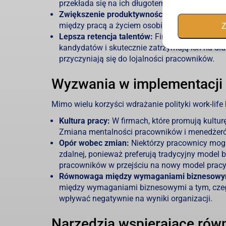
przekłada się na ich długoterminową motywacj
Zwiększenie produktywności:
Zadowoleni i zr
między pracą a życiem osobistym wpływa na le
Z
Lepsza retencja talentów:
Firmy, które inwestu
kandydatów i skutecznie zatrzymują ich na dłuż
przyczyniają się do lojalności pracowników.
Wyzwania w implementacji 
Mimo wielu korzyści wdrażanie polityki work-li
Kultura pracy:
W firmach, które promują kulturę
Zmiana mentalności pracowników i menedżeró
Opór wobec zmian:
Niektórzy pracownicy mogą
zdalnej, ponieważ preferują tradycyjny model 
pracowników w przejściu na nowy model pracy
Równowaga między wymaganiami biznesowym
między wymaganiami biznesowymi a tym, czego
wpływać negatywnie na wyniki organizacji.
Narzędzia wspierające ró