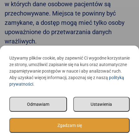
w których dane osobowe pacjentów są
przechowywane. Miejsca te powinny być
zamykane, a dostęp mogą mieć tylko osoby
upoważnione do przetwarzania danych
wrażliwych.
Każda taka osoba musi mieć imienne
Używamy plików cookie, aby zapewnić Ci wygodne korzystanie
upoważnienie, a jego zakres jest zależny od
ze strony, umożliwić zapisanie się na kurs oraz automatyczne
zapamiętywanie postępów w nauce i aby analizować ruch.
zajmowanego stanowiska. Odpowiednio
Aby uzyskać więcej informacji, zapoznaj się z naszą
polityką
chronione muszą być również dane
prywatności
.
przechowane w wersji elektronicznej. Ważne
jest, aby były zabezpieczone hasłem,
Odmawiam
Ustawienia
dostępnym tylko upoważnionym osobom.
Oczywiście hasła nie mogą być nigdzie
Zgadzam się
zapisywane. Ważne jest również prawidłowe
ustawienie monitorów. Według przepisów