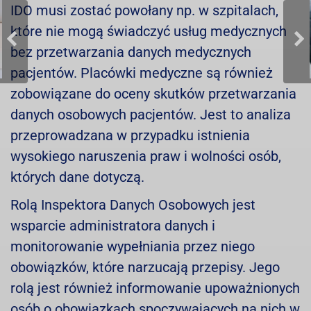
IDO musi zostać powołany np. w szpitalach,
które nie mogą świadczyć usług medycznych
bez przetwarzania danych medycznych
pacjentów. Placówki medyczne są również
zobowiązane do oceny skutków przetwarzania
danych osobowych pacjentów. Jest to analiza
przeprowadzana w przypadku istnienia
wysokiego naruszenia praw i wolności osób,
m
których dane dotyczą.
Rolą Inspektora Danych Osobowych jest
wsparcie administratora danych i
monitorowanie wypełniania przez niego
obowiązków, które narzucają przepisy. Jego
rolą jest również informowanie upoważnionych
osób o obowiązkach spoczywających na nich w