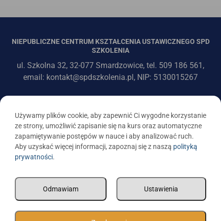
NIEPUBLICZNE CENTRUM KSZTAŁCENIA USTAWICZNEGO SPD
SZKOLENIA
ul. Szkolna 32, 32-077 Smardzowice, tel. 509 186 561,
email: kontakt@spdszkolenia.pl, NIP: 5130015267
Używamy plików cookie, aby zapewnić Ci wygodne korzystanie
ze strony, umożliwić zapisanie się na kurs oraz automatyczne
zapamiętywanie postępów w nauce i aby analizować ruch.
Aby uzyskać więcej informacji, zapoznaj się z naszą
polityką
prywatności
.
Odmawiam
Ustawienia
SPD SZKOLENIA - WSZELKIE PRAWA ZASTRZEŻONE 2026