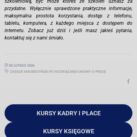
szkoleniową, być może któreś ze szkoleń uznasz za
przydatne. Wyłącznie sprawdzone praktyczne informacje,
maksymalna prostota korzystania, dostęp z telefonu,
tabletu, komputera, z każdego miejsca z dostępem do
internetu. Zobacz już dziś i jeśli masz jakieś pytania,
kontaktuj się z nami śmiało.
20 LUTEGO 2026
ZASIŁEK MACIERZYŃSKI PO ROZWIĄZANIU UMOWY O PRACĘ
KURSY KADRY I PŁACE
KURSY KSIĘGOWE