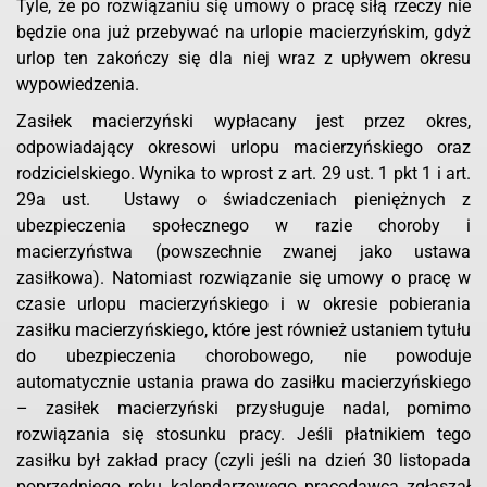
Tyle, że po rozwiązaniu się umowy o pracę siłą rzeczy nie
będzie ona już przebywać na urlopie macierzyńskim, gdyż
urlop ten zakończy się dla niej wraz z upływem okresu
wypowiedzenia.
Zasiłek macierzyński wypłacany jest przez okres,
odpowiadający okresowi urlopu macierzyńskiego oraz
rodzicielskiego. Wynika to wprost z art. 29 ust. 1 pkt 1 i art.
29a ust. Ustawy o świadczeniach pieniężnych z
ubezpieczenia społecznego w razie choroby i
macierzyństwa (powszechnie zwanej jako ustawa
zasiłkowa). Natomiast rozwiązanie się umowy o pracę w
czasie urlopu macierzyńskiego i w okresie pobierania
zasiłku macierzyńskiego, które jest również ustaniem tytułu
do ubezpieczenia chorobowego, nie powoduje
automatycznie ustania prawa do zasiłku macierzyńskiego
– zasiłek macierzyński przysługuje nadal, pomimo
rozwiązania się stosunku pracy. Jeśli płatnikiem tego
zasiłku był zakład pracy (czyli jeśli na dzień 30 listopada
poprzedniego roku kalendarzowego pracodawca zgłaszał