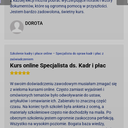
Z każdej lekcji można pobrać wyczerpujące notatki i wzory
dokumentów, które są ogromną pomocą w przyszłości.
Jestem bardzo zadowolona, świetny kurs.
y
DOROTA
Szkolenie kadry i płace online – Specjalista do spraw kadr i płac z
zaświadczeniem
ego.
Kurs online Specjalista ds. Kadr i płac
y
W swoim doświadczeniu zawodowym musiałam zmagać się
z wieloma kursami online. Często zamiast wyjaśnień i
omówionych tematów było odwoływanie do ustaw,
artykułów i omawianie ich. Zabierało to znaczną część
czasu. Na koniec tych szkoleń była ankieta z oceną, a
materiały szkoleniowe często nie dochodziły na maila. Po
obecnym szkoleniu jestem ogromnie zaskoczona perfekcją.
Wszystko na wysokim poziomie. Bogata baza wiedzy,