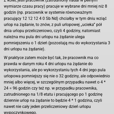
Z kolei, jeśli pracownik (zatrudniony nadal w pełnym
wymiarze czasu pracy) pracuje w wybrane dni mniej niż 8
godzin (np. pracownik w systemie równoważnym
pracujący 12 12 12 4 0 Sb Nd) chciałby w tym dniu wziąć
urlop na żądanie, to znów, z puli urlopowej „ucieka” pół
dnia urlopu przeliczeniowo, czyli 4 godziny, natomiast
należna mu pula dni urlopu na żądanie ulega
pomniejszeniu o 1 dzień (pozostają mu do wykorzystania 3
dni urlopu na żądanie).
W praktyce zatem może być tak, że pracownik ma co
prawda w danym roku 4 dni urlopu na żądanie do
wykorzystania, ale po wykorzystaniu tych 4 dni jego pula
urlopowa pomniejszy się nie o 32 godziny, ale odpowiednio
mniej albo więcej, w szczególnym przypadku nawet o 4 *
24 = 96 godzin czy też np. w przypadku pracownika,
zatrudnionego na 1/8 etatu i pracującego po 1 godzinę
dziennie urlop na żądanie to będzie 4 * 1 godzina, czyli
nawet nie cały jeden przeliczeniowy dzień urlopu
wypoczynkowego.