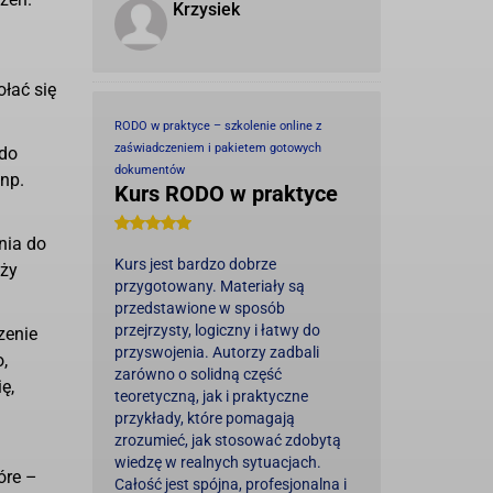
Krzysiek
łać się
RODO w praktyce – szkolenie online z
zaświadczeniem i pakietem gotowych
 do
dokumentów
np.
Kurs RODO w praktyce
nia do
Kurs jest bardzo dobrze
eży
przygotowany. Materiały są
przedstawione w sposób
przejrzysty, logiczny i łatwy do
zenie
przyswojenia. Autorzy zadbali
,
zarówno o solidną część
ę,
teoretyczną, jak i praktyczne
przykłady, które pomagają
zrozumieć, jak stosować zdobytą
wiedzę w realnych sytuacjach.
óre –
Całość jest spójna, profesjonalna i