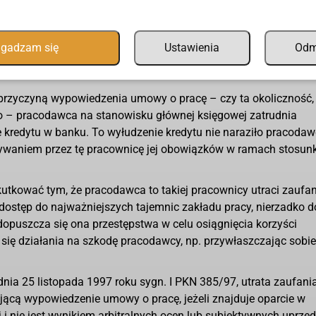
 doprowadziły. Sama w sobie utrata zaufania nie uzasadnia jesz
tywnie patrząc, utracić zaufania bez uprzedniego wystąpienia
gadzam się
Ustawienia
Od
 zaufania
przyczyną wypowiedzenia umowy o pracę – czy ta okoliczność,
wo – pracodawca na stanowisku głównej księgowej zatrudnia
 kredytu w banku. To wyłudzenie kredytu nie naraziło pracoda
ywaniem przez tę pracownicę jej obowiązków w ramach stosun
kutkować tym, że pracodawca to takiej pracownicy utraci zaufa
dostęp do najważniejszych tajemnic zakładu pracy, nierzadko d
opuszcza się ona przestępstwa w celu osiągnięcia korzyści
się działania na szkodę pracodawcy, np. przywłaszczając sobie
nia 25 listopada 1997 roku sygn. I PKN 385/97, utrata zaufani
ącą wypowiedzenie umowy o pracę, jeżeli znajduje oparcie w
 i nie jest wynikiem arbitralnych ocen lub subiektywnych uprze