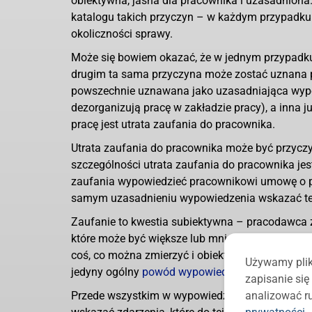
obiektywna, jasna dla pracownika i uzasadniona. 
katalogu takich przyczyn – w każdym przypadku 
okoliczności sprawy.
Może się bowiem okazać, że w jednym przypadku 
drugim ta sama przyczyna może zostać uznana p
powszechnie uznawana jako uzasadniająca wypow
dezorganizują pracę w zakładzie pracy), a inna
pracę jest utrata zaufania do pracownika.
Utrata zaufania do pracownika może być przycz
szczególności utrata zaufania do pracownika jes
zaufania wypowiedzieć pracownikowi umowę o pr
samym uzasadnieniu wypowiedzenia wskazać te p
Zaufanie to kwestia subiektywna – pracodawca z
które może być większe lub mniejsze, ale to zau
coś, co można zmierzyć i obiektywnie ocenić. J
Używamy plik
jedyny ogólny
powód wypowiedzenia umowy o p
zapisanie si
Przede wszystkim w wypowiedzeniu umowy o pracę
analizować ru