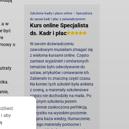
widują
Szkolenie kadry i płace online – Specjalista
do spraw kadr i płac z zaświadczeniem
, a w
Kurs online Specjalista
e być
ds. Kadr i płac
re
W swoim doświadczeniu
 umowy o
zawodowym musiałam zmagać się
z wieloma kursami online. Często
zamiast wyjaśnień i omówionych
tematów było odwoływanie do
utraty
ustaw, artykułów i omawianie ich.
Zabierało to znaczną część czasu.
ika.
Na koniec tych szkoleń była ankieta
z oceną, a materiały szkoleniowe
nie,
często nie dochodziły na maila. Po
 nie
obecnym szkoleniu jestem
na jako
ogromnie zaskoczona perfekcją.
ożliwić
Wszystko na wysokim poziomie.
 i aby
Bogata baza wiedzy, tłumaczenie,
ką
do tego materiały pomocne i