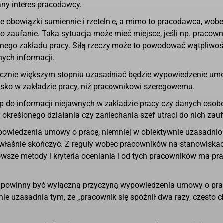
ny interes pracodawcy.
e obowiązki sumiennie i rzetelnie, a mimo to pracodawca, wob
o zaufanie. Taka sytuacja może mieć miejsce, jeśli np. pracown
nego zakładu pracy. Siłą rzeczy może to powodować wątpliwośc
nych informacji.
nacznie większym stopniu uzasadniać będzie wypowiedzenie u
isko w zakładzie pracy, niż pracownikowi szeregowemu.
ęp do informacji niejawnych w zakładzie pracy czy danych oso
k określonego działania czy zaniechania szef utraci do nich zauf
powiedzenia umowy o pracę, niemniej w obiektywnie uzasadni
ak właśnie skończyć. Z reguły wobec pracowników na stanowiska
wsze metody i kryteria oceniania i od tych pracowników ma pr
ce powinny być wyłączną przyczyną wypowiedzenia umowy o pra
 uzasadnia tym, że „pracownik się spóźnił dwa razy, często ch