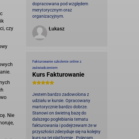
dopracowana pod względem
merytorycznym oraz
ec
organizacyjnym.
ik
i, czy
Łukasz
mowy
Fakturowanie szkolenie online z
bowych
zaświadczeniem
anie.
Kurs Fakturowanie
onych
ch
Jestem bardzo zadowolona z
awo
udziału w kursie. Opracowany
martorycznie bardzo dobrze.
Stanowi on świetną bazę do
cę. Nie
dalszego pogłebiania tematu
oruje,
fakturowania i podejrzewam że w
przyszłości zdecyduje się na kolejny
kurs na tej platformie . Polecam