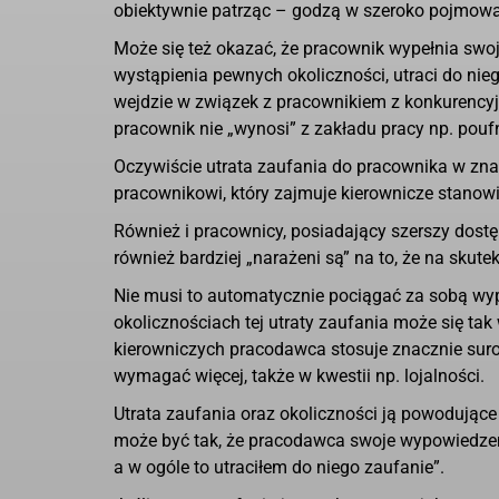
obiektywnie patrząc – godzą w szeroko pojmowa
Może się też okazać, że pracownik wypełnia swoj
wystąpienia pewnych okoliczności, utraci do nieg
wejdzie w związek z pracownikiem z konkurencyj
pracownik nie „wynosi” z zakładu pracy np. pouf
Oczywiście utrata zaufania do pracownika w z
pracownikowi, który zajmuje kierownicze stanow
Również i pracownicy, posiadający szerszy dost
również bardziej „narażeni są” na to, że na skute
Nie musi to automatycznie pociągać za sobą wy
okolicznościach tej utraty zaufania może się t
kierowniczych pracodawca stosuje znacznie suro
wymagać więcej, także w kwestii np. lojalności.
Utrata zaufania oraz okoliczności ją powodują
może być tak, że pracodawca swoje wypowiedzenie
a w ogóle to utraciłem do niego zaufanie”.