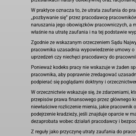
W praktyce oznacza to, że utrata zaufania do p
„pozbywanie się” przez pracodawcę pracownikó
naruszania jego obowiązków pracowniczych, a m
właśnie na utratę zaufania i na tej podstawie w
Zgodnie ze wskazanym orzeczeniem Sądu Najwyższ
pracownika uzasadnia wypowiedzenie umowy o pra
uprzedzeń czy niechęci pracodawcy do pracowni
Ponieważ kodeks pracy nie wskazuje w żaden spo
pracownika, aby poprawnie zredagować uzasadni
podpierać się poglądami doktryny i orzecznictw
W orzecznictwie wskazuje się, że zdarzeniami, 
przepisów prawa finansowego przez głównego k
niewłaściwe rozliczenie mienia, jakie pracownik
podejrzenie kradzieży, jeśli znajduje oparcie w
dezaprobata wobec działań pracodawcy i bezpod
Z reguły jako przyczynę utraty zaufania do praco