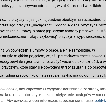
Należy wyraźnie podkreślić, iż przepisy kodeksu pracy nie prze
należy je rozpatrywać odmiennie, w zależności od wszelkich
dana przyczyna jest jak najbardziej obiektywna i uzasadniona
rzez sąd pracy za „naciąganą”. Podobnie, dana przyczyna moż
iedzenie umowy o pracę (np. częste choroby pracownika, któ
 już niekoniecznie. Taką „ryzykowną” przyczyną wypowiedzenia
yną wypowiedzenia umowy o pracę, ale nie samoistnie. W
t na tyle miękkim pojęciem, że jeśli pracodawca chce z powodu 
acę, powinien gruntownie rozważyć wszelkie okoliczności, a w
rzyczyny, które stały się powodem utraty zaufania do pracown
atrudnia pracowników na zasadzie ryzyka, mając do nich zaufa
fanie to element nastawienia pracodawcy do konkretnej osoby, a
uż samo to powoduje, że utrata zaufania do pracownika, wskaza
ów cookie, aby zapewnić Ci wygodne korzystanie ze strony, um
racę
, to trochę za mało.
ę na kurs oraz automatyczne zapamiętywanie postępów w nauce
, jeśli pracodawca powołuje się na utratę zaufania, powinien
ch. Aby uzyskać więcej informacji, zapoznaj się z naszą
polity