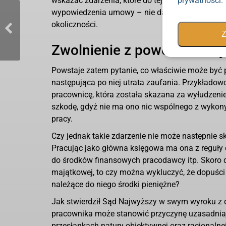
wskazać zdarzenia, które do tej utraty zaufania
prywatności
.
wypowiedzenia umowy – nie da się bowiem, obiek
okoliczności.
Z
Zwolnienie z powodu utraty
Powstaje zatem pytanie, co właściwie może być 
e?
następująca po niej utrata zaufania. Przykłado
pracownicę, która została skazana za wyłudzenie
szkodę, gdyż nie ma ono nic wspólnego z wykon
pracy.
Czy jednak takie zdarzenie nie może następnie s
Pracując jako główna księgowa ma ona z reguły 
do środków finansowych pracodawcy itp. Skoro d
majątkowej, to czy można wykluczyć, że dopuści 
należące do niego środki pieniężne?
Jak stwierdził Sąd Najwyższy w swym wyroku z d
pracownika może stanowić przyczynę uzasadniaj
przesłankach natury obiektywnej oraz racjonalnej