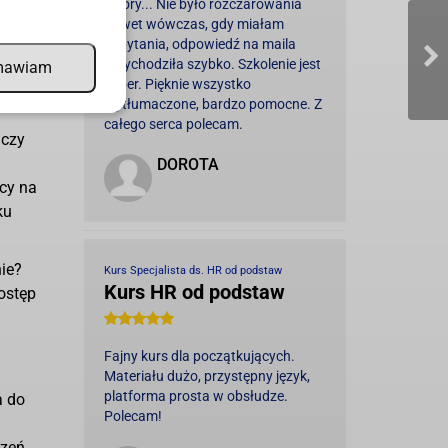
cze
wzory... Nie było rozczarowania
 pewnej
nawet wówczas, gdy miałam
zapytania, odpowiedź na maila
przychodziła szybko. Szkolenie jest
mawiam
super. Pięknie wszystko
wytłumaczone, bardzo pomocne. Z
całego serca polecam.
 czy
DOROTA
wcy na
ku
nie?
Kurs Specjalista ds. HR od podstaw
Kurs HR od podstaw
ostęp
Fajny kurs dla początkujących.
Materiału dużo, przystępny język,
platforma prosta w obsłudze.
a do
Polecam!
dzeń.