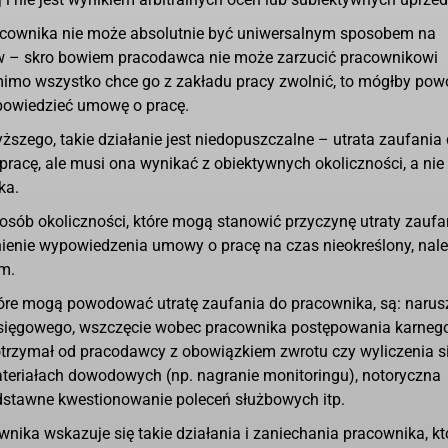
racownika nie może absolutnie być uniwersalnym sposobem na
w – skro bowiem pracodawca nie może zarzucić pracownikowi
imo wszystko chce go z zakładu pracy zwolnić, to mógłby powo
ypowiedzieć umowę o pracę.
ego, takie działanie jest niedopuszczalne – utrata zaufania
cę, ale musi ona wynikać z obiektywnych okoliczności, a nie 
ka.
sób okoliczności, które mogą stanowić przyczynę utraty zaufa
enie wypowiedzenia umowy o pracę na czas nieokreślony, nal
em.
które mogą powodować utratę zaufania do pracownika, są: narus
sięgowego, wszczęcie wobec pracownika postępowania karnego
 otrzymał od pracodawcy z obowiązkiem zwrotu czy wyliczenia si
 materiałach dowodowych (np. nagranie monitoringu), notoryczna
stawne kwestionowanie poleceń służbowych itp.
wnika wskazuje się takie działania i zaniechania pracownika, kt