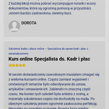
Z każdej lekcji można pobrać wyczerpujące notatki i wzory
dokumentów, które są ogromną pomocą w przyszłości.
Jestem bardzo zadowolona, świetny kurs.
DOROTA
Szkolenie kadry i płace online – Specjalista do spraw kadr i płac z
zaświadczeniem
Kurs online Specjalista ds. Kadr i płac
W swoim doświadczeniu zawodowym musiałam zmagać się
z wieloma kursami online. Często zamiast wyjaśnień i
omówionych tematów było odwoływanie do ustaw,
artykułów i omawianie ich. Zabierało to znaczną część
czasu. Na koniec tych szkoleń była ankieta z oceną, a
materiały szkoleniowe często nie dochodziły na maila. Po
obecnym szkoleniu jestem ogromnie zaskoczona perfekcją.
Wszystko na wysokim poziomie. Bogata baza wiedzy,