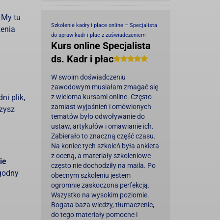
 My tu
Szkolenie kadry i płace online – Specjalista
zenia
do spraw kadr i płac z zaświadczeniem
Kurs online Specjalista
ds. Kadr i płac
W swoim doświadczeniu
zawodowym musiałam zmagać się
ni plik,
z wieloma kursami online. Często
zamiast wyjaśnień i omówionych
czysz
tematów było odwoływanie do
ustaw, artykułów i omawianie ich.
Zabierało to znaczną część czasu.
Na koniec tych szkoleń była ankieta
z oceną, a materiały szkoleniowe
ie
często nie dochodziły na maila. Po
godny
obecnym szkoleniu jestem
ogromnie zaskoczona perfekcją.
Wszystko na wysokim poziomie.
Bogata baza wiedzy, tłumaczenie,
do tego materiały pomocne i