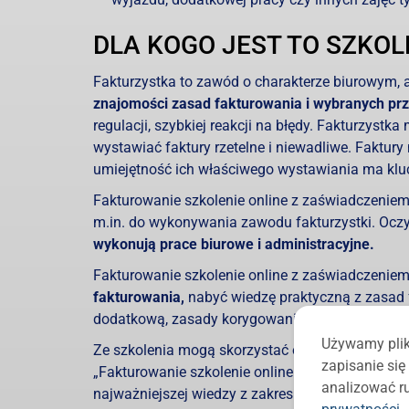
DLA KOGO JEST TO SZKOL
Fakturzystka to zawód o charakterze biurowym, a
znajomości zasad fakturowania i wybranych pr
regulacji, szybkiej reakcji na błędy. Fakturzys
wystawiać faktury rzetelne i niewadliwe. Faktur
umiejętność ich właściwego wystawiania ma klu
Fakturowanie szkolenie online z zaświadczeniem
m.in. do wykonywania zawodu fakturzystki. Ocz
wykonują prace biurowe i administracyjne.
Fakturowanie szkolenie online z zaświadczenie
fakturowania,
nabyć wiedzę praktyczną z zasad 
dodatkową, zasady korygowania błędów na faktu
Używamy plik
Ze szkolenia mogą skorzystać osoby, które chcą
zapisanie si
„Fakturowanie szkolenie online z zaświadczeniem
analizować ru
najważniejszej wiedzy z zakresu fakturowania i s