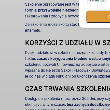
prywatności
.
Szkolenie opracowane jest w taki sposób, aby u
formie,
przyswojenie niezbędnej wiedzy z zakre
fakturowania i zdobycia nowych kwalifikacji.
Z
Ze szkolenia może skorzystać każda pełnoletnia
internetu.
KORZYŚCI Z UDZIAŁU W SZ
Dzięki udziałowi w szkoleniu poznasz zasady fa
faktur,
zasady korygowania błędnie wystawianyc
szkoleniu pozwoli Ci również na zdobycie warto
wpisana do Rejestru Szkół i Placówek Oświatow
je od nas w ciągu kilku dni od ukończenia szkole
CZAS TRWANIA SZKOLENI
Dostęp do szkolenia masz przez 365 dni, przy c
ukończyć w tym czasie,
bez żadnych dodatkowyc