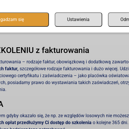
możliwić Ci, w stosunkowo krótkim czasie i w maksymalnie wyg
su wystawiania faktur.
To idealny wstęp do opanowania umieję
gadzam się
Ustawienia
Od
 osoba.
Nie ma tu żadnych wymagań technicznych,
poza dostę
KOLENIU z fakturowania
kturowania – rodzaje faktur, obowiązkową i dodatkową zawarto
h faktur,
szczegółowe rodzaje fakturowania i dużo więcej. Udzi
ściowego certyfikatu i zaświadczenia – jako placówka oświatow
ych, posiadamy prawo do wystawiania takich zaświadczeń, otr
nia.
A
zym gdyby okazało się, że np. ze względów losowych nie możesz
h opłat przedłużymy Ci dostęp do szkolenia
o kolejne 365 dni