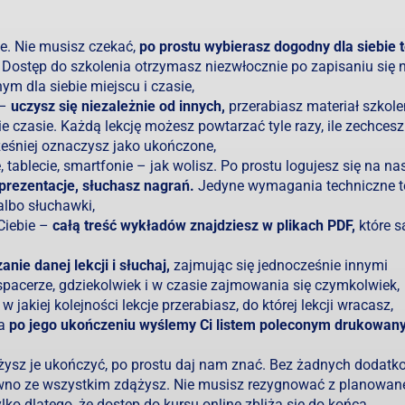
e. Nie musisz czekać,
po prostu wybierasz dogodny dla siebie 
. Dostęp do szkolenia otrzymasz niezwłocznie po zapisaniu się n
m dla siebie miejscu i czasie,
 –
uczysz się niezależnie od innych,
przerabiasz materiał szkol
 czasie. Każdą lekcję możesz powtarzać tyle razy, ile zechcesz
ześniej oznaczysz jako ukończone,
tablecie, smartfonie – jak wolisz. Po prostu logujesz się na na
prezentacje, słuchasz nagrań.
Jedyne wymagania techniczne t
albo słuchawki,
 Ciebie –
całą treść wykładów znajdziesz w plikach PDF,
które s
nie danej lekcji i słuchaj,
zajmując się jednocześnie innymi
pacerze, gdziekolwiek i w czasie zajmowania się czymkolwiek,
w jakiej kolejności lekcje przerabiasz, do której lekcji wracasz,
 a
po jego ukończeniu wyślemy Ci listem poleconym drukowan
żysz je ukończyć, po prostu daj nam znać. Bez żadnych dodat
wno ze wszystkim zdążysz. Nie musisz rezygnować z planowan
ko dlatego, że dostęp do kursu online zbliża się do końca.