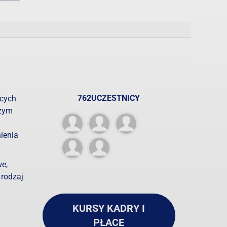
762UCZESTNICY
ących
zym
ienia
we,
 rodzaj
KURSY KADRY I
PŁACE