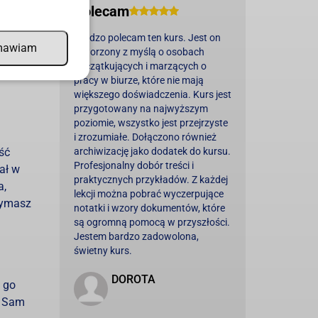
Polecam
odnej
tności
Bardzo polecam ten kurs. Jest on
mawiam
stworzony z myślą o osobach
początkujących i marzących o
pem do
pracy w biurze, które nie mają
większego doświadczenia. Kurs jest
przygotowany na najwyższym
poziomie, wszystko jest przejrzyste
i zrozumiałe. Dołączono również
ść
archiwizację jako dodatek do kursu.
Profesjonalny dobór treści i
ał w
praktycznych przykładów. Z każdej
a,
lekcji można pobrać wyczerpujące
zymasz
notatki i wzory dokumentów, które
są ogromną pomocą w przyszłości.
Jestem bardzo zadowolona,
świetny kurs.
DOROTA
 go
. Sam