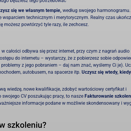
 długo będziesz tego potrzebować
zysz się we własnym tempie,
według swojego harmonogramu.
ie wsparciem technicznym i merytorycznym. Realny czas ukońc
ję możesz powtórzyć tyle razy, ile zechcesz.
w całości odbywa się przez internet, przy czym z nagrań audio
stępu do internetu – wystarczy, że z pobierzesz sobie odpowied
eś problemy z jego pobraniem – daj nam znać, wyślemy Ci je). U
amochodem, autobusem, na spacerze itp.
Uczysz się wtedy, kiedy
wą wiedzę, nowe kwalifikacje, zdobyć wartościowy certyfikat i
o swojego CV poszukując pracy, to nasze
Fakturowanie szkolen
ażniejsze informacje podane w możliwie skondensowany i wy
 w szkoleniu?