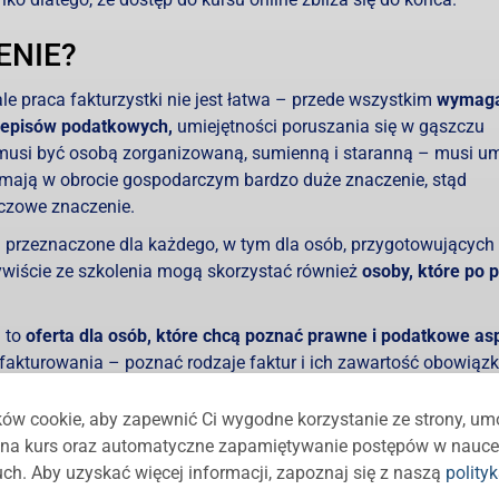
ENIE?
le praca fakturzystki nie jest łatwa – przede wszystkim
wymag
zepisów podatkowych,
umiejętności poruszania się w gąszczu
tka musi być osobą zorganizowaną, sumienną i staranną – musi u
y mają w obrocie gospodarczym bardzo duże znaczenie, stąd
czowe znaczenie.
 przeznaczone dla każdego, w tym dla osób, przygotowujących 
ywiście ze szkolenia mogą skorzystać również
osoby, które po 
m to
oferta dla osób, które chcą poznać prawne i podatkowe as
fakturowania – poznać rodzaje faktur i ich zawartość obowiąz
rach, przechowywania faktur wystawiania faktur do paragonów 
ów cookie, aby zapewnić Ci wygodne korzystanie ze strony, um
 się przekwalifikować czy po prostu zdobyć nowy zawód. Nasze
ę na kurs oraz automatyczne zapamiętywanie postępów w nauce
” to wygoda i prostota korzystania, a przede wszystkim pigułk
ch. Aby uzyskać więcej informacji, zapoznaj się z naszą
polity
tosowania jej w praktyce.