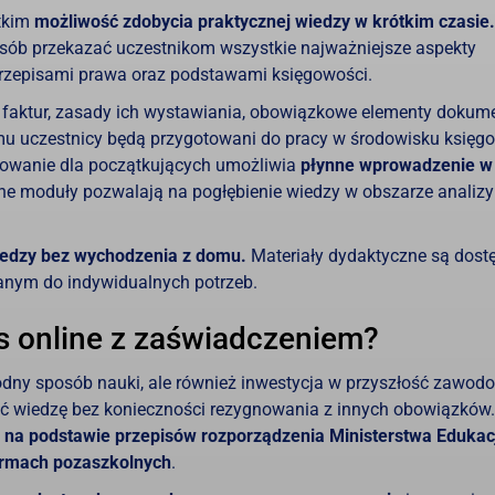
stkim
możliwość zdobycia praktycznej wiedzy w krótkim czasie.
osób przekazać uczestnikom wszystkie najważniejsze aspekty
przepisami prawa oraz podstawami księgowości.
e faktur, zasady ich wystawiania, obowiązkowe elementy dokume
emu uczestnicy będą przygotowani do pracy w środowisku księ
rowanie dla początkujących umożliwia
płynne wprowadzenie w
e moduły pozwalają na pogłębienie wiedzy w obszarze analizy
iedzy bez wychodzenia z domu.
Materiały dydaktyczne są dost
anym do indywidualnych potrzeb.
s online z zaświadczeniem?
godny sposób nauki, ale również inwestycja w przyszłość zawod
ać wiedzę bez konieczności rezygnowania z innych obowiązków.
na podstawie przepisów rozporządzenia Ministerstwa Edukacj
ormach pozaszkolnych
.