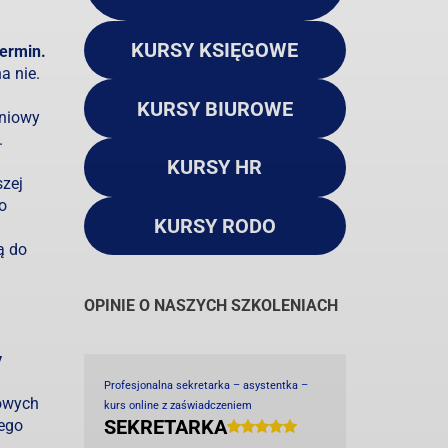
KURSY KSIĘGOWE
termin.
a nie.
KURSY BIUROWE
eniowy
.
KURSY HR
szej
o
KURSY RODO
ą do
OPINIE O NASZYCH SZKOLENIACH
y
Profesjonalna sekretarka – asystentka –
kowych
kurs online z zaświadczeniem
SEKRETARKA
ego