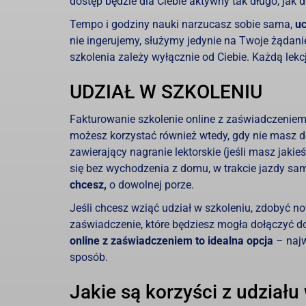
dostęp będzie dla Ciebie aktywny tak długo, jak
Tempo i godziny nauki narzucasz sobie sama,
uc
nie ingerujemy, służymy jedynie na Twoje żądan
szkolenia zależy wyłącznie od Ciebie. Każdą lekc
UDZIAŁ W SZKOLENIU
Fakturowanie szkolenie online z zaświadczeniem 
możesz korzystać również wtedy, gdy nie masz do
zawierający nagranie lektorskie (jeśli masz jaki
się bez wychodzenia z domu, w trakcie jazdy s
chcesz,
o dowolnej porze.
Jeśli chcesz wziąć udział w szkoleniu, zdobyć no
zaświadczenie, które będziesz mogła dołączyć d
online z zaświadczeniem to idealna opcja
– najw
sposób.
Jakie są korzyści z udziału