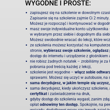
WYGODNE I PROSTE:
zapisujesz się na szkolenie w dowolnym czasi
Zapisanie się na szkolenie zajmie Ci 2 minuty
Możesz je rozpocząć i kontynuować w dogodny
masz swoje indywidualne konto użytkownika
w wybranym przez siebie i dogodnym dla siebie
Możesz swobodnie wracać do lekcji, które wc
ze szkolenia możesz korzystać na komputerze, 
stronie,
wybierasz swoje szkolenie, oglądasz 
dostęp do internetu i urządzenie z głośnikiem 
nie robisz żadnych notatek – zrobiliśmy je za
pobrania pod treścią każdej z lekcji,
szkolenie jest wygodne –
włącz sobie odtwarza
sprawami. Możesz się uczyć w autobusie, na s
sama decydujesz, w jakim tempie się uczysz,
sama decydujesz, kiedy ukończysz szkolenie,
certyfikat
i zaświadczenie na druk,
gdyby dostęp do szkolenia wygasł, zanim zdą
opłat
odnowimy ten dostęp.
Spokojnie, na pe
wyjazdu, dodatkowej pracy czy innych zajęć tyl