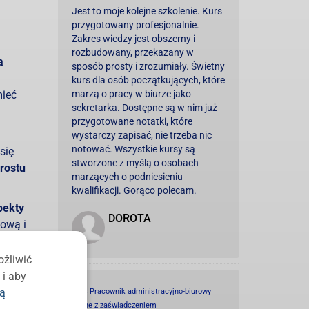
Jest to moje kolejne szkolenie. Kurs
przygotowany profesjonalnie.
Zakres wiedzy jest obszerny i
rozbudowany, przekazany w
a
sposób prosty i zrozumiały. Świetny
kurs dla osób początkujących, które
mieć
marzą o pracy w biurze jako
sekretarka. Dostępne są w nim już
przygotowane notatki, które
wystarczy zapisać, nie trzeba nic
notować. Wszystkie kursy są
się
stworzone z myślą o osobach
prostu
marzących o podniesieniu
kwalifikacji. Gorąco polecam.
pekty
DOROTA
kową i
itp.
ożliwić
 i aby
a
ką
Kurs Pracownik administracyjno-biurowy
online z zaświadczeniem