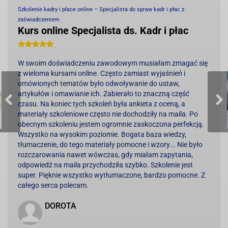
Szkolenie kadry i płace online – Specjalista do spraw kadr i płac z
zaświadczeniem
Kurs online Specjalista ds. Kadr i płac
W swoim doświadczeniu zawodowym musiałam zmagać się
z wieloma kursami online. Często zamiast wyjaśnień i
omówionych tematów było odwoływanie do ustaw,
artykułów i omawianie ich. Zabierało to znaczną część
czasu. Na koniec tych szkoleń była ankieta z oceną, a
materiały szkoleniowe często nie dochodziły na maila. Po
obecnym szkoleniu jestem ogromnie zaskoczona perfekcją.
Wszystko na wysokim poziomie. Bogata baza wiedzy,
tłumaczenie, do tego materiały pomocne i wzory... Nie było
rozczarowania nawet wówczas, gdy miałam zapytania,
odpowiedź na maila przychodziła szybko. Szkolenie jest
ia
super. Pięknie wszystko wytłumaczone, bardzo pomocne. Z
całego serca polecam.
o
DOROTA
o