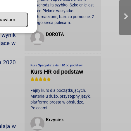
przychodziła szybko. Szkolenie jest
zin do
super. Pięknie wszystko
wytłumaczone, bardzo pomocne. Z
pracy.
mawiam
całego serca polecam.
manego
DOROTA
 wynik
jące w
u 2020
Kurs Specjalista ds. HR od podstaw
Kurs HR od podstaw
Fajny kurs dla początkujących.
Materiału dużo, przystępny język,
platforma prosta w obsłudze.
Polecam!
Krzysiek
alają w