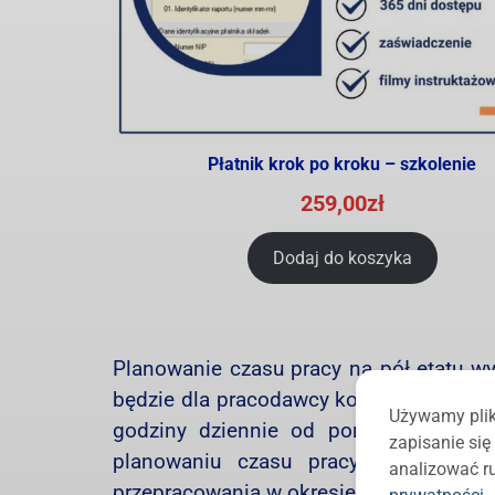
Płatnik krok po kroku – szkolenie
259,00
zł
Dodaj do koszyka
Planowanie czasu pracy na pół etatu w
będzie dla pracodawcy korzystniejszy –
Używamy plik
godziny dziennie od poniedziałku do
zapisanie si
planowaniu czasu pracy ma to isto
analizować ru
przepracowania w okresie rozliczeniowy