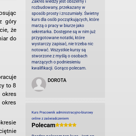
Zakres wiedzy jest obszerny i
rozbudowany, przekazany w
osując
sposób prosty i zrozumiały. Świetny
kurs dla osób początkujących, które
z góry
marzą o pracy w biurze jako
ie, że
sekretarka. Dostępne są w nim już
iar do
przygotowane notatki, które
wystarczy zapisać, nie trzeba nic
notować. Wszystkie kursy są
stworzone z myślą o osobach
marzących o podniesieniu
kwalifikacji. Gorąco polecam.
racuje
DOROTA
y to 8
 okres
 okres
Kurs Pracownik administracyjno-biurowy
online z zaświadczeniem
kresie
Polecam
iętnie