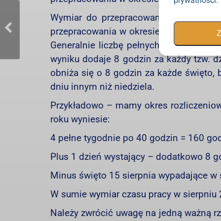
prywatności
.
Wymiar do przepracowania w okresie r
przepracowania w okresie rozliczeniowy
Z
Generalnie liczbę pełnych tygodni w o
wyniku dodaje 8 godzin za każdy tzw. d
obniża się o 8 godzin za każde święto
dniu innym niż niedziela.
Przykładowo – mamy okres rozliczeniow
roku wyniesie:
4 pełne tygodnie po 40 godzin = 160 go
Plus 1 dzień wystający – dodatkowo 8 g
Minus święto 15 sierpnia wypadające w 
W sumie wymiar czasu pracy w sierpniu 
Należy zwrócić uwagę na jedną ważną rze