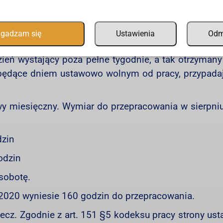
ozliczeniowym, czyli mówiąc inaczej – liczbę god
m ustala się zgodnie z zasadami z art. 130 kodeksu 
gadzam się
Ustawienia
Od
kresie rozliczeniowym mnoży się przez 40, do otrzy
zień wystający poza pełne tygodnie, a tak otrzymany
, będące dniem ustawowo wolnym od pracy, przypada
y miesięczny. Wymiar do przepracowania w sierpni
dzin
odzin
sobotę.
2020 wyniesie 160 godzin do przepracowania.
cz. Zgodnie z art. 151 §5 kodeksu pracy strony ust