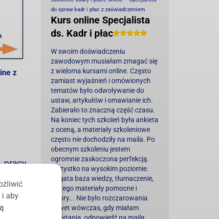
do spraw kadr i płac z zaświadczeniem
Kurs online Specjalista
ds. Kadr i płac
W swoim doświadczeniu
zawodowym musiałam zmagać się
z wieloma kursami online. Często
ine z
zamiast wyjaśnień i omówionych
tematów było odwoływanie do
ustaw, artykułów i omawianie ich.
Zabierało to znaczną część czasu.
Na koniec tych szkoleń była ankieta
z oceną, a materiały szkoleniowe
często nie dochodziły na maila. Po
obecnym szkoleniu jestem
ogromnie zaskoczona perfekcją.
 pracy
Wszystko na wysokim poziomie.
ć po 4
Bogata baza wiedzy, tłumaczenie,
ożliwić
do tego materiały pomocne i
itp. W
 i aby
wzory... Nie było rozczarowania
iar do
ką
nawet wówczas, gdy miałam
zapytania, odpowiedź na maila