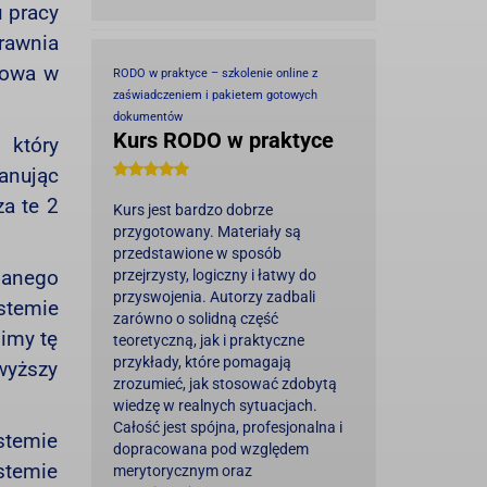
 pracy
rawnia
mowa w
RODO w praktyce – szkolenie online z
zaświadczeniem i pakietem gotowych
dokumentów
Kurs RODO w praktyce
 który
lanując
a te 2
Kurs jest bardzo dobrze
przygotowany. Materiały są
przedstawione w sposób
danego
przejrzysty, logiczny i łatwy do
przyswojenia. Autorzy zadbali
stemie
zarówno o solidną część
imy tę
teoretyczną, jak i praktyczne
przykłady, które pomagają
wyższy
zrozumieć, jak stosować zdobytą
wiedzę w realnych sytuacjach.
Całość jest spójna, profesjonalna i
stemie
dopracowana pod względem
stemie
merytorycznym oraz