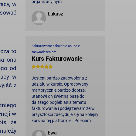
organizacyjnym.
racy, w
osować
Łukasz
Fakturowanie szkolenie online z
cza to
zaświadczeniem
Kurs Fakturowanie
ma ona
ego od
racy w
Jestem bardzo zadowolona z
udziału w kursie. Opracowany
yjść z
martorycznie bardzo dobrze.
Stanowi on świetną bazę do
dalszego pogłebiania tematu
edniego
fakturowania i podejrzewam że w
encji w
przyszłości zdecyduje się na kolejny
kurs na tej platformie . Polecam
is, że
należy
Ewa