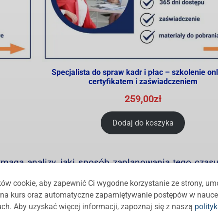
Specjalista do spraw kadr i płac – szkolenie onl
certyfikatem i zaświadczeniem
259,00
zł
Dodaj do koszyka
ymaga analizy, jaki sposób zaplanowania tego czasu
 czy pracownik, zatrudniony na pół etatu ma pracowa
ów cookie, aby zapewnić Ci wygodne korzystanie ze strony, um
 piątku, czy może jedynie np. 3 dni w tygodniu 
ę na kurs oraz automatyczne zapamiętywanie postępów w nauce
tne znaczenie. Należy zwrócić uwagę na wym
ch. Aby uzyskać więcej informacji, zapoznaj się z naszą
polity
m.