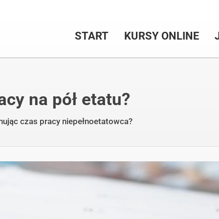
START
KURSY ONLINE
acy na pół etatu?
nując czas pracy niepełnoetatowca?