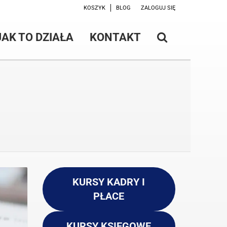
KOSZYK
BLOG
ZALOGUJ SIĘ
JAK TO DZIAŁA
KONTAKT
KURSY KADRY I
PŁACE
KURSY KSIĘGOWE