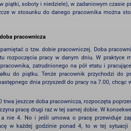
piątki, soboty i niedziele), w zadaniowym czasie p
eszcze w stosunku do danego pracownika można st
– doba pracownicza
y pamiętać o tzw. dobie pracowniczej. Doba pracowni
ntu rozpoczęcia pracy w danym dniu. W praktyce 
pracownika, zatrudnionego na pół etatu i pracując
ałku do piątku. Tenże pracownik przychodzi do p
następnego dnia przyszedł do pracy na 7.00, chcąc w
00 trwa jeszcze doba pracownicza, rozpoczęta poprz
aczyna pracę drugi raz w tej samej dobie. W konsekw
a nie 4. No i jeśli umowa o pracę przewiduje zap
ę w każdej godzinie ponad 4, to w tej sytuacji 