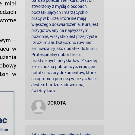
Bardzo polecam ten kurs. Jest on
e miał
stworzony z myślą o osobach
dzieli
początkujących i marzących o
pracy w biurze, które nie mają
stotne
większego doświadczenia. Kurs jest
przygotowany na najwyższym
poziomie, wszystko jest przejrzyste
owym –
i zrozumiałe. Dołączono również
raca w
archiwizację jako dodatek do kursu.
Profesjonalny dobór treści i
użenia
praktycznych przykładów. Z każdej
dobowy
lekcji można pobrać wyczerpujące
notatki i wzory dokumentów, które
dzin w
są ogromną pomocą w przyszłości.
Jestem bardzo zadowolona,
świetny kurs.
DOROTA
Szkolenie kadry i płace online – Specjalista