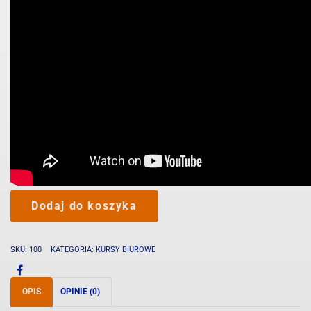
ilość
Dodaj do koszyka
Kurs
online
Rejestratorka
SKU:
100
KATEGORIA:
KURSY BIUROWE
medyczna
OPIS
OPINIE (0)