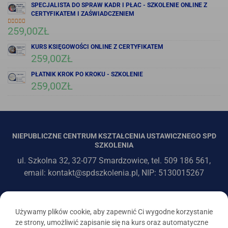
SPECJALISTA DO SPRAW KADR I PŁAC - SZKOLENIE ONLINE Z
CERTYFIKATEM I ZAŚWIADCZENIEM
259,00
ZŁ
OCENIONO
5.00
NA 5
KURS KSIĘGOWOŚCI ONLINE Z CERTYFIKATEM
259,00
ZŁ
PŁATNIK KROK PO KROKU - SZKOLENIE
259,00
ZŁ
NIEPUBLICZNE CENTRUM KSZTAŁCENIA USTAWICZNEGO SPD
SZKOLENIA
ul. Szkolna 32, 32-077 Smardzowice, tel. 509 186 561,
email: kontakt@spdszkolenia.pl, NIP: 5130015267
Używamy plików cookie, aby zapewnić Ci wygodne korzystanie
ze strony, umożliwić zapisanie się na kurs oraz automatyczne