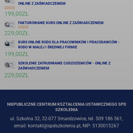
ONLINE Z ZAŚWIADCZENIEM
199,00
ZŁ
OCENIONO
5.00
NA 5
FAKTUROWANIE KURS ONLINE Z ZAŚWIADCZENIEM
229,00
ZŁ
OCENIONO
5.00
NA 5
KURS ONLINE RODO DLA PRACOWNIKÓW I PRACODAWCÓW -
RODO W MAŁEJ I ŚREDNIEJ FIRMIE
199,00
ZŁ
SZKOLENIE ZATRUDNIANIE CUDZOZIEMCÓW - ONLINE Z
ZAŚWIADCZENIEM
229,00
ZŁ
NIEPUBLICZNE CENTRUM KSZTAŁCENIA USTAWICZNEGO SPD
SZKOLENIA
ul. Szkolna 32, 32-077 Smardzowice, tel. 509 186 561,
email: kontakt@spdszkolenia.pl, NIP: 5130015267