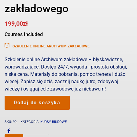
zakładowego
199,00
zł
Courses Included
SZKOLENIE ONLINE ARCHIWUM ZAKŁADOWE
Szkolenie online Archiwum zakładowe – błyskawiczne,
wprowadzające. Dostęp 24/7, wygoda i prostota obsługi,
niska cena. Materiały do pobrania, pomoc trenera i dużo
więcej. Zapisz się dziś, zacznij naukę jutro, zdobywaj
wiedzę i osiągaj cele zawodowe już niebawem!
ilość
Dodaj do koszyka
Szkolenie
online
z
SKU:
99
KATEGORIA:
KURSY BIUROWE
prowadzenia
archiwum