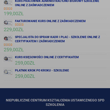
KURS PRACOWNIK ADMINISTRACYJNO-BIUROWY SZKOLENIE
ONLINE Z ZAŚWIADCZENIEM
199,00
ZŁ
OCENIONO
5.00
NA 5
FAKTUROWANIE KURS ONLINE Z ZAŚWIADCZENIEM
229,00
ZŁ
OCENIONO
5.00
NA 5
SPECJALISTA DO SPRAW KADR I PŁAC - SZKOLENIE ONLINE Z
CERTYFIKATEM I ZAŚWIADCZENIEM
259,00
ZŁ
OCENIONO
5.00
NA 5
KURS KSIĘGOWOŚCI ONLINE Z CERTYFIKATEM
259,00
ZŁ
PŁATNIK KROK PO KROKU - SZKOLENIE
259,00
ZŁ
NIEPUBLICZNE CENTRUM KSZTAŁCENIA USTAWICZNEGO SPD
SZKOLENIA