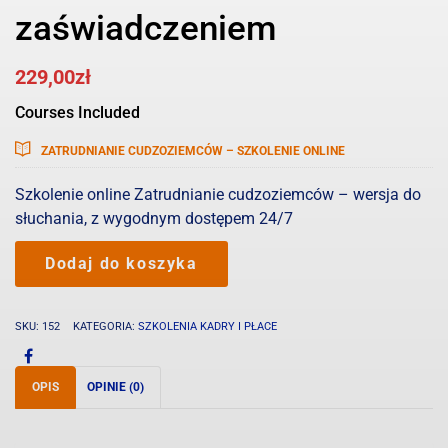
zaświadczeniem
229,00
zł
Courses Included
ZATRUDNIANIE CUDZOZIEMCÓW – SZKOLENIE ONLINE
Szkolenie online Zatrudnianie cudzoziemców – wersja do
słuchania, z wygodnym dostępem 24/7
ilość
Dodaj do koszyka
Szkolenie
Zatrudnianie
cudzoziemców
SKU:
152
KATEGORIA:
SZKOLENIA KADRY I PŁACE
-
online
z
OPIS
OPINIE (0)
zaświadczeniem